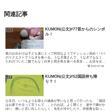
関連記事
KUMON(公文)#77昔からのシンボ
公文
ル！
夜のお出かけは子ども達にとって特別なようでテンション高め！パパ
のリクエストでうなぎを食べる。うなぎ屋さんで、うなぎでもなく、
たれのついたご飯でもなく白米と焼き鳥を食べる長女…。お店を出る
時にうなぎを焼いているところを見せてもらい、お店を出ま...
2022.07.06
KUMON(公文)#52国語持ち帰
公文
り？！
公文日。いつもよりお迎えの連絡が早いなと思って行ったら、「国語
はお家でやるって言うんで…」とのお話。よく聞くと、途中で膝がか
ゆい、痛いと言い出したらしく、先生が冷やしたり、絆創膏を貼って