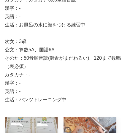
漢字：-
英語：-
生活：お風呂の水に顔をつける練習中
次女：3歳
公文：算数5A、国語6A
そのた：50音順音読(滑舌がまだわるい)、120まで数唱
（表必須）
カタカナ：-
漢字：-
英語：-
生活：パンツトレーニング中