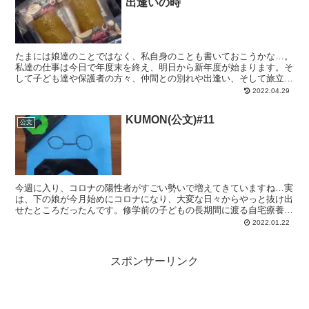
出逢いの時
たまには娘達のことではなく、私自身のことも書いておこうかな…。
私達の仕事は今日で年度末を終え、明日から新年度が始まります。そ
して子ども達や保護者の方々、仲間との別れや出逢い、そして旅立ち
の時でもあります。毎年、この時期を迎えると目まぐるしく...
2022.04.29
KUMON(公文)#11
公文
今週に入り、コロナの陽性者がすごい勢いで増えてきていますね…実
は、下の娘が今月始めにコロナになり、大変な日々からやっと抜け出
せたところだったんです。修学前の子どもの長期間に渡る自宅療養、
病院や保健所が逼迫状態な中での看病など、それはもう毎日...
2022.01.22
スポンサーリンク