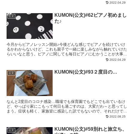
くれたりしたけど、それでもできなかったらしく…国語だけ...
2022.04.29
KUMON(公文)#62ピアノ初めまし
公文
た♪︎
今月からピアノレッスン開始♪︎今後どんな感じでピアノを続けていけ
るかわからないけど、これも親子で一緒に楽しみながら触れていけた
らいいなと思う。ピアノに関しても毎日ピアノにむかうことが大事だ
と思うので5分でも10分でも、続けていって習慣になれ...
2022.04.29
KUMON(公文)#93２度目の…
公文
なんと2度目のコロナ感染…職場でも保育園でもどこでも出ているけ
ど、やっぱり家にこもって何日も過ごすのは、大変だわ～と思ってし
まう。症状も軽く、家族皆に感染した訳でもないので、それだけでも
有難いことなのだけど…。その自宅療養中、外出自粛中の過...
2022.08.25
KUMON(公文)#59別れと旅立ち、
公文