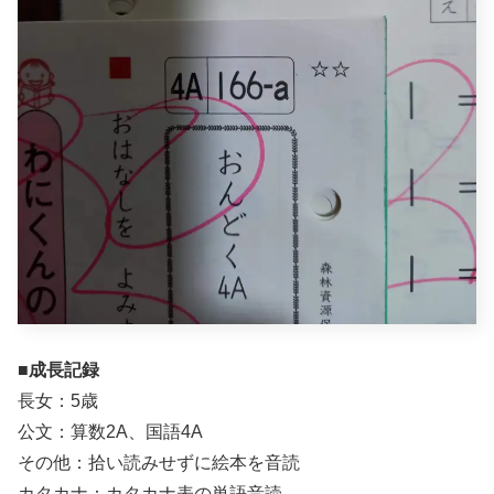
■成長記録
長女：5歳
公文：算数2A、国語4A
その他：拾い読みせずに絵本を音読
カタカナ：カタカナ表の単語音読