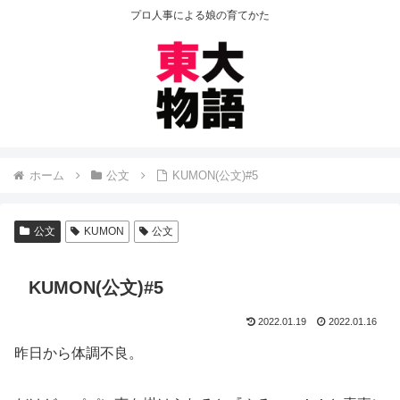
プロ人事による娘の育てかた
ホーム
公文
KUMON(公文)#5
公文
KUMON
公文
KUMON(公文)#5
2022.01.19
2022.01.16
昨日から体調不良。