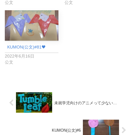
公文
公文
KUMON(公文)#81🖤
2022年6月16日
公文
未就学児向けのアニメって少ない…
KUMON(公文)#6