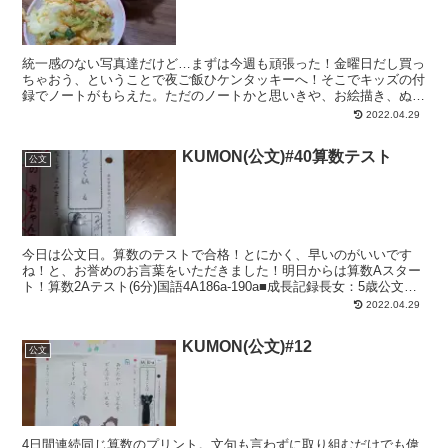
統一感のない写真達だけど…まずは今週も頑張った！金曜日だし買っ
ちゃおう、ということで夜ご飯ひケンタッキーへ！そこでキッズの付
録でノートがもらえた。ただのノートかと思いきや、お絵描き、ぬり
絵、吹き出しなど、長女くらいにはちょうど楽しめる中身の...
2022.04.29
KUMON(公文)#40算数テスト
公文
今日は公文日。算数のテストで合格！とにかく、早いのがいいです
ね！と、お誉めのお言葉をいただきました！明日からは算数Aスター
ト！算数2Aテスト(6分)国語4A186a-190a■成長記録長女：5歳公文：
算数A、国語4Aその他：拾い読みせずに絵...
2022.04.29
KUMON(公文)#12
公文
4日間連続同じ算数のプリント。文句も言わずに取り組むだけでも偉