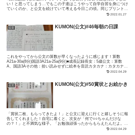
い！と思ってしまう…でもこの子達はこうやって自学自習を身につけ
ていくのか、と公文を続けていて考える今日この頃。同じプリントを
繰り返す成果も出ていて日に日に時間も短く100点満点！...
2022.01.27
KUMON(公文)#46毎朝の日課
公文
これをやってから公文の算数が早くなったように感じます！算数
A21a-30a(8分)国語3A21a-25a(9分)■成長記録長女：5歳公文：算数
A、国語3Aその他：拾い読みせずに絵本を音読カタカナ：カタカナ表
の単語音読漢字：小学1年80字読み...
2022.04.29
KUMON(公文)#50賞状とお絵かき
公文
「賞状二枚、もらってきたよ！」と公文に迎えに行くと嬉しそうに報
告してくれました！自宅に着くと、次女が「何で○○ちゃんだけな
の？！」と不満気な様子。「お勉強頑張ったからもらえたんだよ。
○○ちゃんも公文に行くようになってお勉強頑張ったらもらえる...
2022.04.29