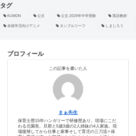
タグ
KUMON
公文
公文.2029年中学受験
英語教材
未就学児向けアニメ
タンブルリーフ
しまじろう
プロフィール
この記事を書いた人
まぁ先生
保育士歴15年ハンガリーで研修歴あり。現場にこだ
わる元園長。旦那と5歳3歳の2人姉妹の4人家族。現
場復帰してから仕事と家事そして育児の三刀流✧︎保